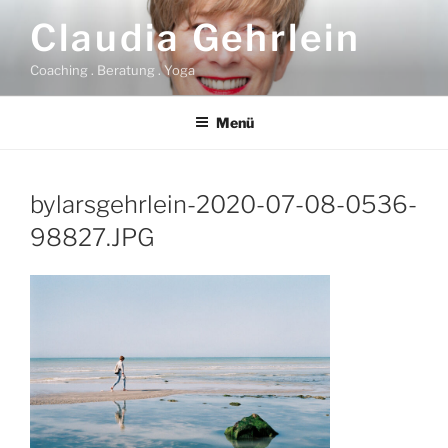
Zum
Claudia Gehrlein
Inhalt
springen
Coaching . Beratung . Yoga
Menü
bylarsgehrlein-2020-07-08-0536-
98827.JPG